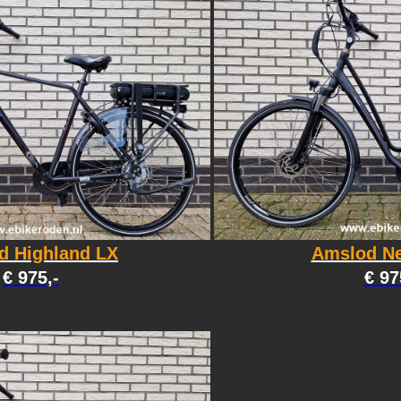
d Highland LX
Amslod N
€ 975,-
€ 97