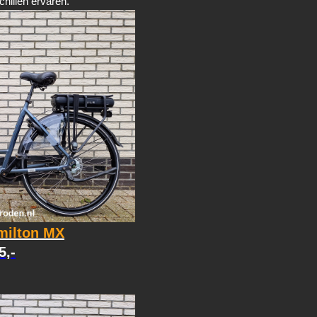
hillen ervaren.
milton MX
5,-