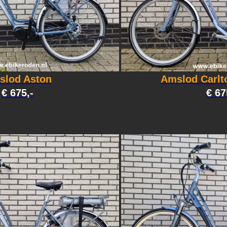
slod Aston
Amslod Carlt
€ 675,-
€ 67