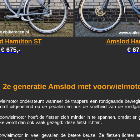
d Hamilton ST
Amslod Ha
€ 675,-
€ 67
2e generatie Amslod met voorwielmot
ielmotor ondersteunt wanneer de trappers een rondgaande bewegi
 wordt uitgeoefend op de pedalen en ook de snelheid van de rondg
rwielmotor hoeft de fietser zich minder in te spannen, omdat er g
ke wordt dan ook vaak gezegd: 'deze fietst lichter'.
rwielmotor in veel gevallen de betere keuze. Ze fietsen lichter 