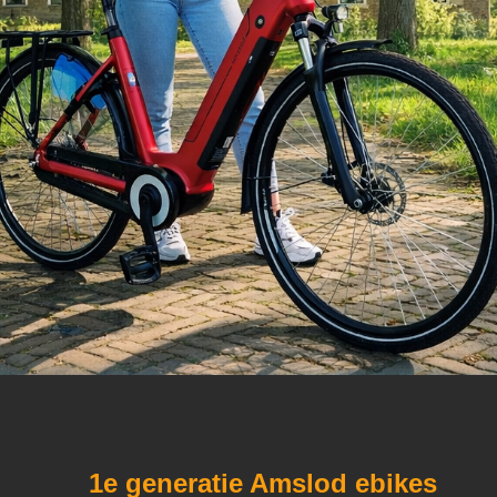
1e generatie Amslod ebikes