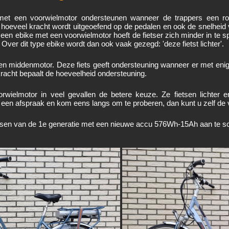
met een voorwielmotor ondersteunen wanneer de trappers een 
it hoeveel kracht wordt uitgeoefend op de pedalen en ook de snelhe
 een ebike met een voorwielmotor hoeft de fietser zich minder in te 
Over dit type ebike wordt dan ook vaak gezegd: 'deze fietst lichter'.
een middenmotor.
Deze fiets geeft ondersteuning wanneer er met eni
kracht bepaalt de hoeveelheid ondersteuning.
rwielmotor in veel gevallen de betere keuze. Ze fietsen lichter 
 een afspraak en kom eens langs om te proberen, dan kunt u zelf de v
etsen van de 1e generatie met een nieuwe accu 576Wh-15Ah aan te sc