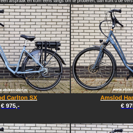
k een afspraak en kom eens langs om te proberen, dan kunt u de versc
d Carlton SX
Amslod Ha
€ 975,-
€ 97