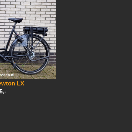
ewton LX
5,-