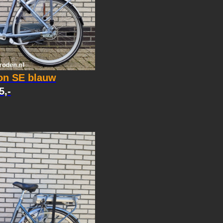
on SE blauw
5,-