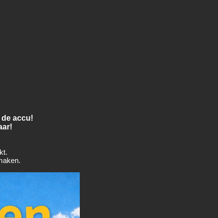
 de accu!
aar!
kt.
 maken.