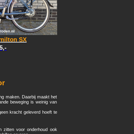
milton SX
5,-
or
ng maken. Daarbij maakt het
aande beweging is weinig van
een kracht geleverd hoeft te
en zitten voor onderhoud ook