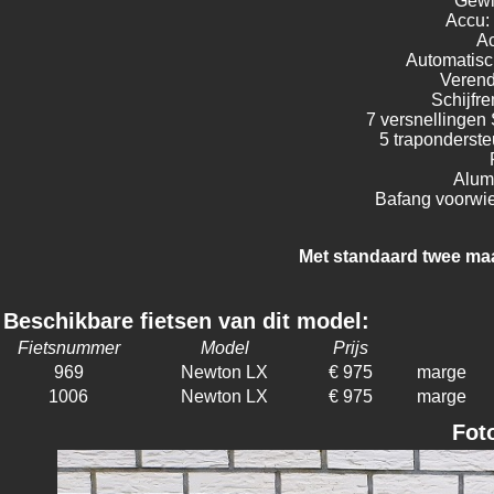
Gewi
Accu: 
Ac
Automatisch
Verend
Schijfre
7 versnellingen
5 traponderst
Alum
Bafang voorwie
Met standaard twee maan
Beschikbare fietsen van dit model:
Fietsnummer
Model
Prijs
969
Newton LX
€ 975
marge
1006
Newton LX
€ 975
marge
Fot