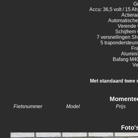
G
Accu: 36,5 volt / 15 A
Actiera
Automatische 
Verende 
Schijfrem 
7 versnellingen S
5 trapondersteu
Fr
Alumini
Bafang M4
Ve
Met standaard twee 
Momentee
Fietsnummer
Model
Prijs
Foto'